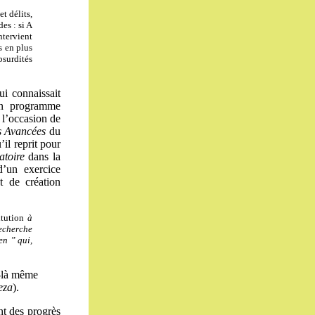
t délits,
es : si A
ntervient
s en plus
surdités
i connaissait
un programme
à l’occasion de
es Avancées
du
il reprit pour
atoire
dans la
d’un exercice
et de création
itution
à
recherche
en ” qui,
ui-là même
eza
).
nt des progrès