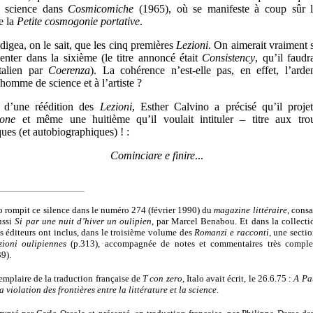
a science dans
Cosmicomiche
(1965), où se manifeste à coup sûr l
e la
Petite cosmogonie portative
.
digea, on le sait, que les cinq premières
Lezioni
. On aimerait vraiment s
enter dans la sixième (le titre annoncé était
Consistency
,
qu’il faudr
italien par
Coerenza
). La cohérence n’est-elle pas, en effet, l’arde
omme de science et à l’artiste ?
 d’une réédition des
Lezioni
,
Esther Calvino a précisé qu’il projet
ione
et même une huitième qu’il voulait intituler – titre aux tro
ues (et autobiographiques) ! :
Cominciare e finire
...
 rompit ce silence dans le numéro 274 (février 1990) du
magazine littéraire
, cons
ussi
Si par une nuit d’hiver un oulipien
, par Marcel Benabou. Et dans la collecti
s éditeurs ont inclus, dans le troisième volume des
Romanzi e racconti
, une secti
zioni oulipiennes
(p.313), accompagnée de notes et commentaires très comple
9).
mplaire de la traduction française de
T con zero
, Italo avait écrit, le 26.6.75 :
A Pa
 violation des frontières entre la littérature et la science
.