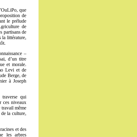
 l’OuLiPo, que
proposition de
tant le prélude
griculture de
s partisans de
la littérature,
ôt.
 connaissance –
ai, d’un titre
que et morale.
imo Levi et de
ude Berge, de
nier à Joseph
traverse qui
er ces niveaux
le travail même
 de la culture,
 racines et des
ue les arbres