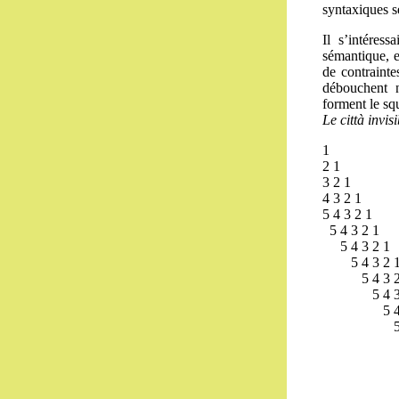
syntaxiques s
Il s’intéress
sémantique, e
de contrainte
débouchent n
forment le squ
Le città invisi
1
2 1
3 2 1
4 3 2 1
5 4 3 2 1
5 4 3 2 1
5 4 3 2 1
5 4 3 2 
5 4 3 2
5 4 3 
5 4 3 
5 4 
5 4
5 