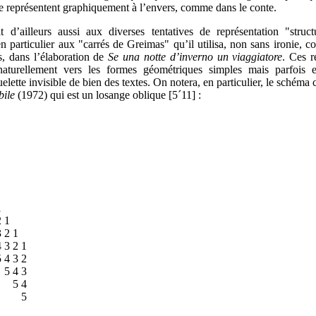
e représentent graphiquement à l’envers, comme dans le conte.
ait d’ailleurs aussi aux diverses tentatives de représentation "struc
n particulier aux "carrés de Greimas" qu’il utilisa, non sans ironie,
s, dans l’élaboration de
Se una notte d’inverno un viaggiatore
. Ces r
aturellement vers les formes géométriques simples mais parfois 
elette invisible de bien des textes. On notera, en particulier, le schéma
bile
(1972) qui est un losange oblique [5
´
11] :
1
 1
2 1
2 1
3 2
 3
4
5