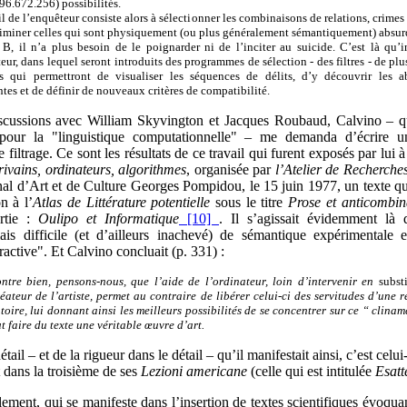
96.672.256) possibilités.
il de l’enquêteur consiste alors à sélectionner les combinaisons de relations, crimes e
liminer celles qui sont physiquement (ou plus généralement sémantiquement) absurd
 B, il n’a plus besoin de le poignarder ni de l’inciter au suicide. C’est là qu’i
teur, dans lequel seront introduits des programmes de sélection - des filtres - de plu
ts qui permettront de visualiser les séquences de délits, d’y découvrir les ab
ntes et de définir de nouveaux critères de compatibilité.
scussions avec William Skyvington et Jacques Roubaud, Calvino – qu
 pour la "linguistique computationnelle" – me demanda d’écrire 
e filtrage. Ce sont les résultats de ce travail qui furent exposés par lui 
rivains, ordinateurs, algorithmes
, organisée par
l’Atelier de Recherch
al d’Art et de Culture Georges Pompidou, le 15 juin 1977, un texte qu’
n à l’
Atlas de Littérature potentielle
sous le titre
Prose et anticombin
rtie :
Oulipo et Informatique
[10]
. Il s’agissait évidemment là 
ais difficile (et d’ailleurs inachevé) de sémantique expérimentale 
teractive". Et Calvino concluait (p. 331) :
tre bien, pensons-nous, que l’aide de l’ordinateur, loin d’intervenir en
subst
réateur de l’artiste, permet au contraire de libérer celui-ci des servitudes d’une 
oire, lui donnant ainsi les meilleurs possibilités de se concentrer sur ce “ clinam
ut faire du texte une véritable œuvre d’art.
tail – et de la rigueur dans le détail – qu’il manifestait ainsi, c’est cel
t dans la troisième de ses
Lezioni americane
(celle qui est intitulée
Esatt
alement, qui se manifeste dans l’insertion de textes scientifiques évoqua