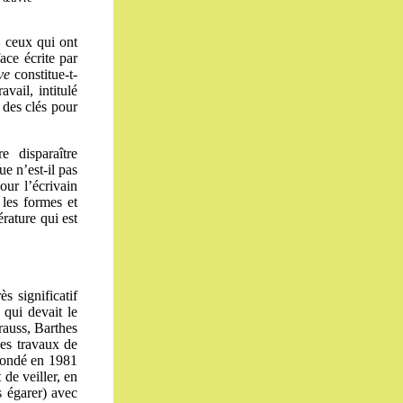
 ceux qui ont
ace écrite par
ve
constitue-t-
ravail, intitulé
 des clés pour
 disparaître
ue n’est-il pas
our l’écrivain
 les formes et
érature qui est
ès significatif
 qui devait le
rauss, Barthes
des travaux de
 fondé en 1981
de veiller, en
s égarer) avec