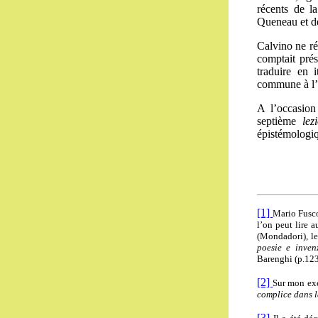
récents de l
Queneau et d
Calvino ne ré
comptait prés
traduire en 
commune à l’h
A l’occasion
septième
lez
épistémologiq
[1]
Mario Fusco
l’on peut lire a
(Mondadori), le
poesie e inven
Barenghi (p.123
[2]
Sur mon exe
complice dans la
[3]