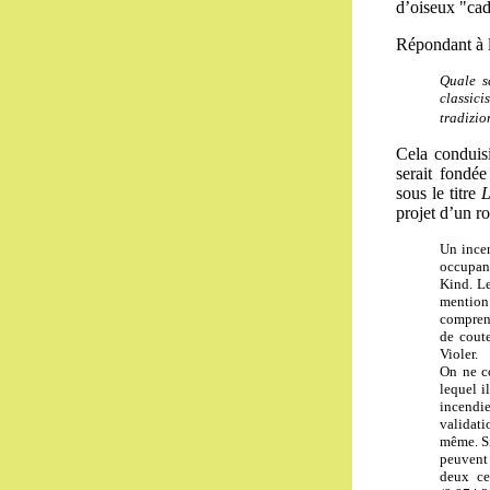
d’oiseux "cad
Répondant à l’
Q
uale s
classici
tradizio
Cela conduisi
serait fondé
sous le titre
L
projet d’un 
Un incen
occupant
Kind. Le
mention
comprena
de coute
Violer.
On ne co
lequel i
incendi
validati
même. Si
peuvent 
deux ce