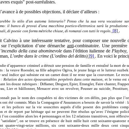
avres exquis" post-surréalistes.
avance à de possibles objections, il déclare d’ailleurs :
arebbe lo stilo d'un automa letterario? Penso che la sua vera vocazione sar
smo: il banco di provai d'una macchina poetico-élettronica sarà la produzione
.
[8]
.
nali, di poesie
con forms métriche chiuse, di romanzi con tutti le regole
t Calvino à une intéressante tentative, pour composer une nouvelle d
e sur l’explicitation d’une démarche
anti
-combinatoire. Une première 
’incendio della casa abominevole
dans l’édition italienne de
Playboy,
roman,
L’ordre dans le crime (
L’ordino del delitto
)
[9]
. En voici le princi
die d’apparence criminel a détruit une pension de famille et entraîné la mort de s
s : la veuve Roessler, sa fille adoptive Ogiva, le jeune Inigo et le lutteur ouzbe
 seul indice qui subsiste est un carnet dont il ne reste que la couverture. Le recto
 :
Relation des actes épouvantables perpétrés dans cette maison
, et le verso est
nt les douze rubriques : Diffamer, Droguer, Epier, Etrangler, Faire chanter, Frappe
au, Lier et bâillonner, Menacer avec un revolver, Pousser au suicide, Prostituer,
nnaît pas le nom des coupables ni des victimes de ces délits, pas plus que l’o
ls ont été commis. Mais la Compagnie d’Assurances a besoin de savoir la vérité : l
e et les polices sur la vie souscrites auprès d’elle posent des problèmes comp
on et de report par héritage qui ne peuvent être résolus qu’avec l’énigme polici
 l’on considère alors les 4 personnages et les 12 relations transitives, non réflexive
"satisfaire", on se trouve en présence de huit mille huit cent soixante-quatorze m
nt quatre-vingt-seize millions, six cent soixante-deux mille deux cent cinqu