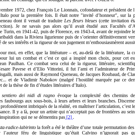
vembre 1972, chez François Le Lionnais, cofondateur et président de
 Italo pour la première fois. Il était notre "invité d’honneur", sur la 
eau dont il venait de traduire
Les fleurs bleues
(cette invitation é
lection). Je ne savais pas alors qu’il avait étudié aux Facultés d’A
de Turin, en 1941-42, puis de Florence, en 1943-4, avant de rejoindre le
ribaldi dans la Riviera ligurienne puis de s’orienter définitivement vers 
é de ses intérêts et la rigueur de son jugement m’enthousiasmèrent aussit
 pour moi, en effet, que la littérature – et, au-delà de la littérature, la
our lui un combat et c’est ce qui a inspiré mon choix, pour cet ess
an Paulhan. Ce combat sera celui de la rigueur, littéraire, scientifi
sare Pavese et d’Elio Vittorini, il fut l’ami et l’admirateur de Pr
isgalli, mais aussi de Raymond Queneau, de Jacques Roubaud, de Cla
c... et de Vladimir Nabokov (malgré l’hostilité marquée par ce der
 de la thèse de fin d’études littéraires d’Italo).
l sentiero dei nidi di ragno
évoque la complexité des chemins de 
s faubourgs aux sous-bois, à leurs arbres et leurs branches. Discern
 profondément imbriqués de la réalité, en maîtriser l’articulation, c’est 
ance. Il y a là, pour un artiste qui n’acceptait pas de frontières au sein
inspiration qui ne se démentira pas
[2]
.
sta-radice-labirinto
la forêt a été le théâtre d’une totale permutation des
 l’auteur féru de linguistique qu’était Calvino n’ignorait pas q