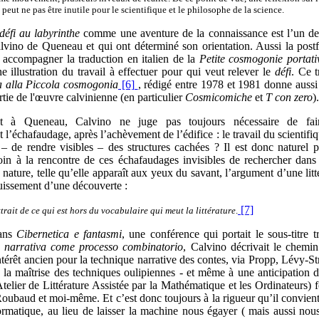
e peut ne pas être inutile pour le scientifique et le philosophe de la science.
défi au labyrinthe
comme une aventure de la connaissance est l’un de
vino de Queneau et qui ont déterminé son orientation. Aussi la postf
 accompagner la traduction en italien de la
Petite cosmogonie portati
e illustration du travail à effectuer pour qui veut relever le
défi
. Ce t
a alla Piccola cosmogonia
[6]
, rédigé entre 1978 et 1981 donne aussi
tie de l'œuvre calvinienne (en particulier
Cosmicomiche
et
T con zero
).
nt à Queneau, Calvino ne juge pas toujours nécessaire de faire
 l’échafaudage, après l’achèvement de l’édifice : le travail du scientifiq
– de rendre visibles – des structures cachées ? Il est donc naturel p
loin à la rencontre de ces échafaudages invisibles de rechercher dans
a nature, telle qu’elle apparaît aux yeux du savant, l’argument d’une litt
uissement d’une découverte :
[7]
attrait de ce qui est hors du vocabulaire qui meut la littérature
.
ans
Cibernetica e fantasmi
, une conférence qui portait le sous-titre tr
a narrativa come processo combinatorio
, Calvino décrivait le chemin
térêt ancien pour la technique narrative des contes, via Propp, Lévy-St
 la maîtrise des techniques oulipiennes - et même à une anticipation 
ier de Littérature Assistée par la Mathématique et les Ordinateurs)
oubaud et moi-même. Et c’est donc toujours à la rigueur qu’il convient 
nformatique, au lieu de laisser la machine nous égayer ( mais aussi nou