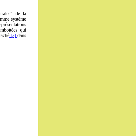
turales" de la
 comme système
eprésentations
emboîtées qui
 caché
[3]
dans