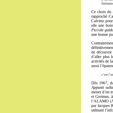
littérair
Ce choix du
rapproché Cal
Calvino pour
elle une bonn
Piccola guid
une bonne par
Contraireme
définitivement
de découvrir 
d’aller plus 
activités de l
aussi l’épano
c’est l’
Dès 1967, d
Appunti sull
mener d’un in
et Greimas, à
l’ALAMO (Atel
par Jacques R
utilisant l’i