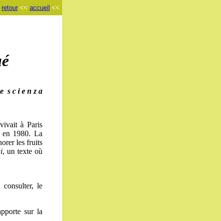
<
retour
<<
accueil
<<
ué
 e s c i e n z a
ivait à Paris
, en 1980. La
orer les fruits
i
,
un texte où
consulter, le
pporte sur la