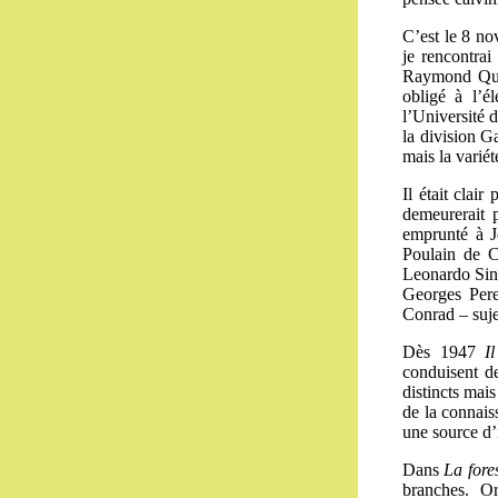
C’est le 8 no
je rencontrai
Raymond Quen
obligé à l’é
l’Université 
la division Ga
mais la variét
Il était clair
demeurerait p
emprunté à Je
Poulain de Ce
Leonardo Sin
Georges Pere
Conrad – sujet
Dès 1947
I
conduisent de
distincts mais
de la connaiss
une source d’
Dans
La
fore
branches. Or