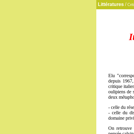
Littératures
/
Crit
I
Elu "corresp
depuis 1967,
critique itali
oulipiens de 
deux métaphore
- celle du rés
-
celle du d
domaine privi
On retrouve
pensée calvin