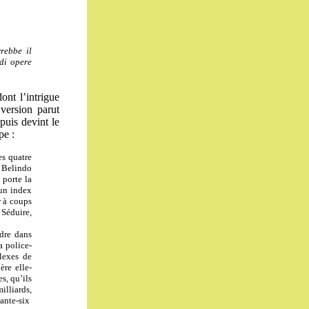
rebbe il
 di opere
ont l’intrigue
version parut
puis devint le
pe :
es quatre
k Belindo
 porte la
 un index
r à coups
 Séduire,
rdre dans
a police-
lexes de
ère elle-
s, qu’ils
illiards,
ante-six