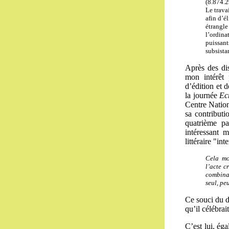
(8.874.2
Le trava
afin d’é
étrangle
l’ordina
puissan
subsista
Après des di
mon intérêt
d’édition et d
la journée
Ec
Centre
Nation
sa contributio
quatrième pa
intéressant m
littéraire "in
Cela mon
l’acte c
combinat
seul, pe
Ce souci du dé
qu’il célébrai
C’est lui, ég