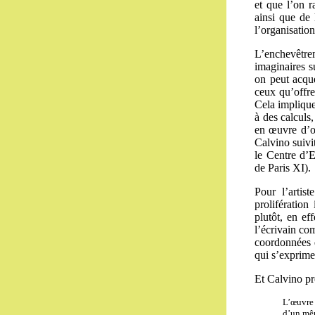
et que l’on 
ainsi que de 
l’organisatio
L’enchevêtrem
imaginaires 
on peut acqué
ceux qu’offren
Cela implique
à des calculs
en œuvre d’o
Calvino suivi
le Centre d’
de Paris XI).
Pour l’arti
prolifération
plutôt, en ef
l’écrivain co
coordonnées q
qui s’exprime
Et Calvino pr
L’œuvre 
d’un mêm