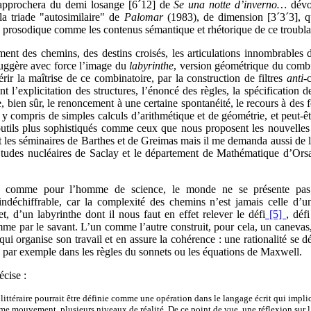
rapprochera du demi losange [6
´
12] de
Se una notte d’inverno
…
dévo
la triade "autosimilaire" de
Palomar
(1983), de dimension [3
´
3
´
3], 
n prosodique comme les contenus sémantique et rhétorique de ce troublan
ent des chemins, des destins croisés, les articulations innombrables d
suggère avec force l’image du
labyrinthe
, version géométrique du comb
rir la maîtrise de ce combinatoire, par la construction de filtres
anti-
t l’explicitation des structures, l’énoncé des règles, la spécification d
, bien sûr, le renoncement à une certaine spontanéité, le recours à des f
, y compris de simples calculs d’arithmétique et de géométrie, et peut-êt
utils plus sophistiqués comme ceux que nous proposent les nouvelles 
t les séminaires de Barthes et de Greimas mais il me demanda aussi de lui
Etudes nucléaires de Saclay et le département de Mathématique d’Orsa
ste comme pour l’homme de science, le monde ne se présente p
 indéchiffrable, car la complexité des chemins n’est jamais celle d’
fet, d’un labyrinthe dont il nous faut en effet relever le défi
[5]
, déf
mme par le savant. L’un comme l’autre construit, pour cela, un canevas
ui organise son travail et en assure la cohérence : une rationalité se d
 par exemple dans les règles du sonnets ou les équations de Maxwell.
écise :
littéraire pourrait être définie comme une opération dans le langage écrit qui impli
e mouvement, plusieurs niveaux de réalité. De ce point de vue, une réflexion sur 