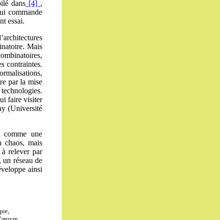
ilé dans
[4]
,
qui commande
t essai.
’architectures
inatoire. Mais
combinatoires,
es contraintes.
ormalisations,
re par la mise
technologies.
 faire visiter
y (Université
as comme une
un chaos, mais
i à relever par
, un réseau de
éveloppe ainsi
que,
l’œuvre