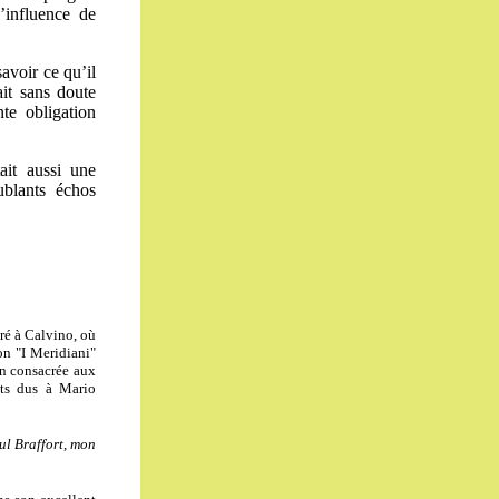
’influence de
avoir ce qu’il
ait sans doute
nte obligation
ait aussi une
ublants échos
aré à Calvino, où
on "I Meridiani"
on consacrée aux
ts dus à Mario
ul Braffort, mon