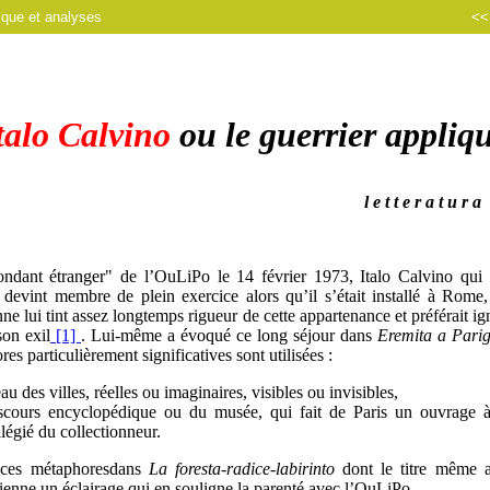
ique et analyses
<
talo Calvino
ou le guerrier appliq
l e t t e r a t u r a
ondant étranger" de l’OuLiPo le 14 février 1973, Italo Calvino qui v
 devint membre de plein exercice alors qu’il s’était installé à Rome
enne lui tint assez longtemps rigueur de cette appartenance et préférait ign
son exil
[1]
. Lui-même a évoqué ce long séjour dans
Eremita a Parig
s particulièrement significatives sont utilisées :
eau des villes, réelles ou imaginaires, visibles ou invisibles,
iscours encyclopédique ou du musée, qui fait de Paris un ouvrage à 
légié du collectionneur.
 ces métaphoresdans
La
foresta-radice-labirinto
dont le titre même a
ienne un éclairage qui en souligne la parenté avec l’OuLiPo.