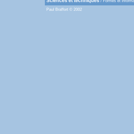
Sciences et techniques
/
Formes et informa
Paul Braffort © 2002