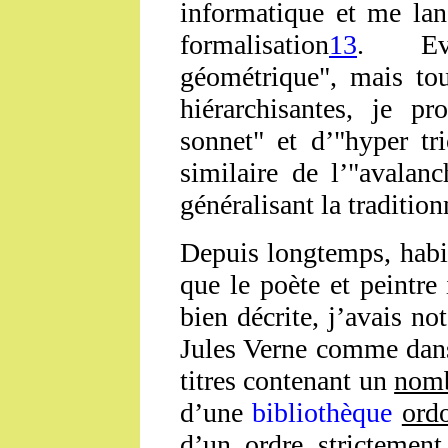
informatique et me lan
formalisation
13
. Evo
géométrique", mais tou
hiérarchisantes, je pr
sonnet" et d’"hyper tr
similaire de l’"avalan
généralisant la traditio
Depuis longtemps, habi
que le poète et peintre 
bien décrite, j’avais n
Jules Verne comme dans
titres contenant un
nomb
d’une
bibliothèque
ord
d’un ordre strictement