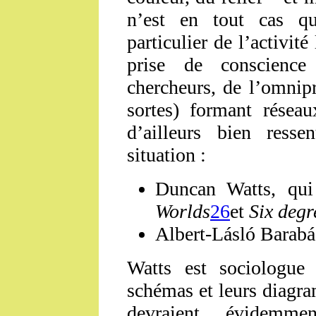
n’est en tout cas q
particulier de l’activité 
prise de conscience
chercheurs, de l’omnip
sortes) formant réseau
d’ailleurs bien resse
situation :
Duncan Watts, qui
Worlds
26
et
Six degr
Albert-Lásló Barabás
Watts est sociologue 
schémas et leurs diagra
devraient évidemm