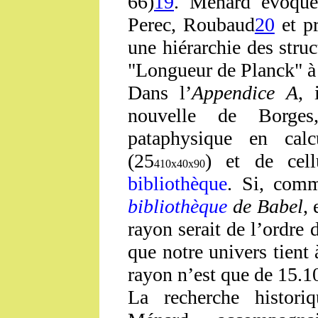
66)
19
. Ménard évoque 
Perec, Roubaud
20
et pr
une hiérarchie des struc
"Longueur de Planck" à 
Dans l’
Appendice A
, 
nouvelle de Borges
pataphysique en cal
(25
) et de cell
410x40x90
bibliothèque
. Si, com
bibliothèque
de Babel
,
rayon serait de l’ordre 
que notre univers tient 
rayon n’est que de 15.1
La recherche histori