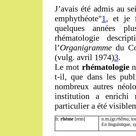
J’avais été admis au s
emphythéote"
1
, et je
quelques années plu
rhématologie descript
l’
Organigramme
du Col
(vulg. avril 1974)
3
.
Le mot
rhématologie
n’
t-il, que dans les pub
nombreux autres néolo
institution a enrichi
particulier a été visible
fr.
rhème
[rem]
n.m.(gr.
rhêma
, to
En linguistique, s