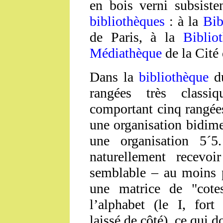
en bois verni subsist
bibliothèques
: à la
Bib
de Paris, à la
Biblio
Médiathèque
de la Cité 
Dans la
bibliothèque
du
rangées très classi
comportant cinq rangées
une organisation bidime
une organisation 5´5
naturellement recevo
semblable – au moins p
une matrice de "cotes
l’alphabet (le I, for
laissé de côté), ce qui d