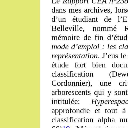
Le
Rapport CEA n°23
dans mes archives, lorsq
d’un étudiant de l’E
Belleville, nommé 
mémoire de fin d’étude
mode d’emploi : les cla
représentation
. J’eus l
étude fort bien doc
classification (De
Cordonnier), une cr
arborescents qui y sont 
intitulée:
Hyperespac
approfondie et tout à 
classification alpha n