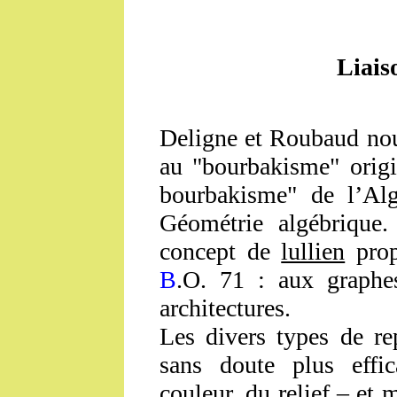
Liais
Deligne et Roubaud nou
au "bourbakisme" origi
bourbakisme" de l’Alg
Géométrie algébrique.
concept de
lullien
prop
B
.O. 71 : aux graphe
architectures.
Les divers types de re
sans doute plus effic
couleur, du relief – e