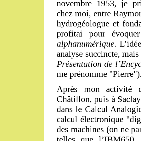
novembre 1953, je pris
chez moi, entre Raymon
hydrogéologue et fonda
profitai pour évoqu
alphanumérique
. L’idé
analyse succincte, mais 
Présentation de l’Ency
me prénomme "Pierre")
Après mon activité
Châtillon, puis à Saclay
dans le Calcul Analogi
calcul électronique "dig
des machines (on ne par
telles que l’IBM650. 