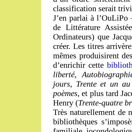
classification serait trivi
J’en parlai à l’OuLiPo
de Littérature Assist
Ordinateurs) que Jacq
créer. Les titres arrivè
mêmes produisirent des
d’enrichir cette
bibliot
liberté
,
Autobiographi
jours
,
Trente et un au
poèmes
, et plus tard Ja
Henry (
Trente-quatre br
Très naturellement de n
bibliothèques s’imposè
familiale, jocondologiqu