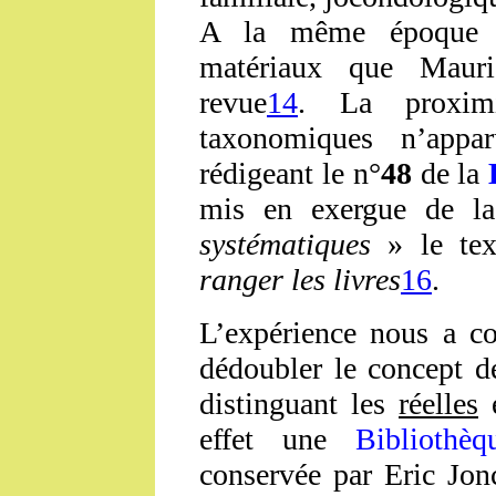
A la même époque G
matériaux que Mauri
revue
14
. La proximi
taxonomiques n’appa
rédigeant le n°
48
de la
mis en exergue de l
systématiques
» le tex
ranger les livres
16
.
L’expérience nous a co
dédoubler le concept 
distinguant les
réelles
e
effet une
Bibliothèq
conservée par Eric Jonc