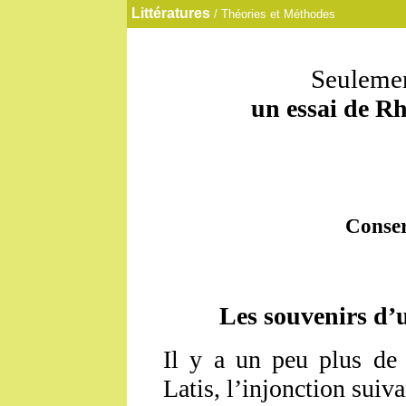
Littératures
/ Théories et Méthodes
S
euleme
un essai de R
Conser
Les souvenirs d’
Il y a un peu plus de 
Latis, l’injonction suiva