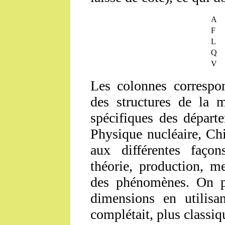
A
F
L
Q
V
Les colonnes correspon
des structures de la m
spécifiques des départ
Physique nucléaire, Chi
aux différentes faço
théorie, production, me
des phénomènes. On pa
dimensions en utilis
complétait, plus classi