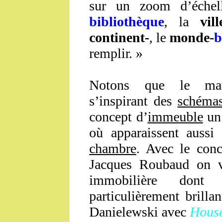
sur un zoom d’éche
bibliothèque
, la
vill
continent-
, le
monde-
b
remplir. »
Notons que le math
s’inspirant des
schéma
concept d’
immeuble
un 
où apparaissent aussi
chambre
. Avec le con
Jacques Roubaud on vo
immobilière dont u
particulièrement brilla
Danielewski avec
Hous