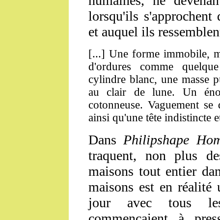
humaines, ne devena
lorsqu'ils s'approchent 
et auquel ils ressemble
[...] Une forme immobile, m
d'ordures comme quelqu
cylindre blanc, une masse p
au clair de lune. Un én
cotonneuse. Vaguement se d
ainsi qu'une tête indistincte 
Dans
Philipshape Ho
traquent, non plus 
maisons tout entier da
maisons est en réalité
jour avec tous les
commençaient à press