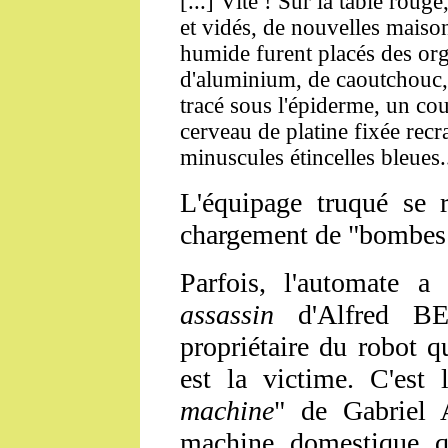
[...] Vite ! Sur la table roug
et vidés, de nouvelles maison
humide furent placés des org
d'aluminium, de caoutchouc, d
tracé sous l'épiderme, un cou
cerveau de platine fixée recr
minuscules étincelles bleues.
L'équipage truqué se r
chargement de "bombes 
Parfois, l'automate a
assassin
d'Alfred BES
propriétaire du robot q
est la victime. C'est 
machine
" de Gabriel 
machine domestique qu