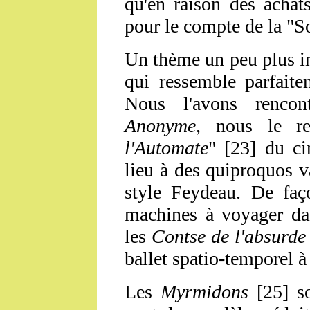
qu'en raison des achat
pour le compte de la "S
Un thème un peu plus in
qui ressemble parfaite
Nous l'avons renco
Anonyme
, nous le r
l'Automate
" [23] du c
lieu à des quiproquos v
style Feydeau. De faço
machines à voyager da
les
Contse de l'absurde
ballet spatio-temporel 
Les
Myrmidons
[25] so