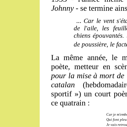
Johnny
- se termine ains
...
Car le vent s'éta
de l'aile, les feui
chiens épouvantés.
de poussière, le fact
La même année, le men
poète, metteur en sc
pour la mise à mort de
catalan
(hebdomadaire
sportif ») un court po
ce quatrain :
Car je m'emba
Qui font pleu
Je vais retro