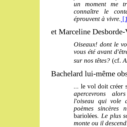
un moment me tr
connaître le cont
éprouvent à vivre.
[
et Marceline Desborde-V
Oiseaux! dont le vol
vous été avant d'êtr
sur nos têtes?
(cf.
A
Bachelard lui-même obser
...
le vol doit créer
apercevrons alors
l'oiseau qui vole
poèmes sincères n
bariolées
. Le plus s
monte ou il descend