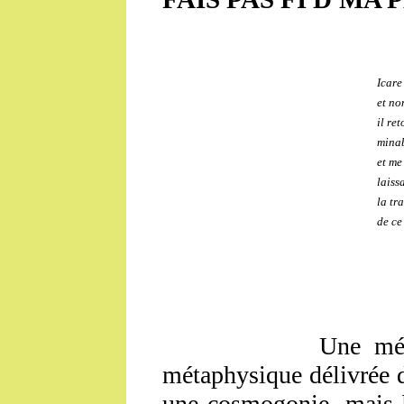
Icare
et no
il re
minab
et me
laiss
la tr
de ce
Une métaphysiqu
métaphysique délivrée de
une cosmogonie, mais 