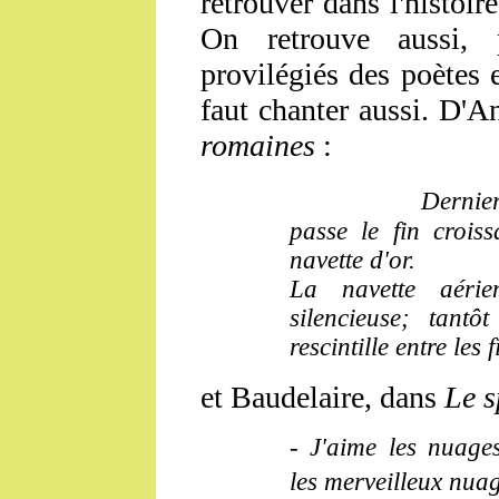
retrouver dans l'histoir
On retrouve aussi, 
provilégiés des poètes e
faut chanter aussi. D'A
romaines
:
Dernier
passe le fin croi
navette d'or.
La navette aéri
silencieuse; tantô
rescintille entre les f
et Baudelaire, dans
Le s
- J'aime les nuages
les merveilleux nuag