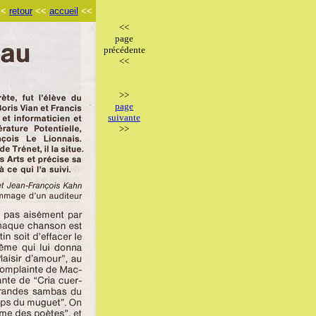
<<
retour
<<
accueil
<<
<<
page
précédente
<<
>>
page
suivante
>>