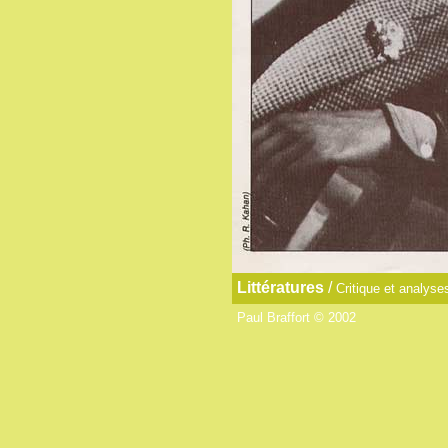
Littératures
/
Critique et analyse
Paul Braffort © 2002