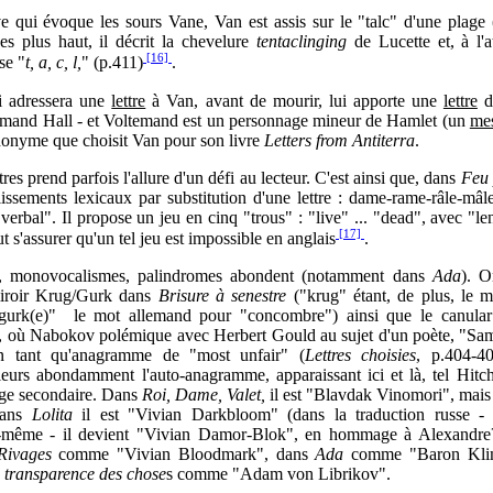
e qui évoque les sours Vane, Van est assis sur le "talc" d'une plage
es plus haut, il décrit la chevelure
tentaclinging
de Lucette et, à l'a
[16]
se "
t, a, c, l,
" (p.411)
.
ui adressera une
lettre
à Van, avant de mourir, lui apporte une
lettre
d'
temand Hall - et Voltemand est un personnage mineur de Hamlet (un
me
donyme que choisit Van pour son livre
Letters from Antiterra
.
tres prend parfois l'allure d'un défi au lecteur. C'est ainsi que, dans
Feu 
issements lexicaux par substitution d'une lettre : dame-rame-râle-mâle, 
 verbal". Il propose un jeu en cinq "trous" : "live"
...
"dead", avec "le
[17]
t s'assurer qu'un tel jeu est impossible en anglais
.
 monovocalismes, palindromes abondent (notamment dans
Ada
). O
miroir Krug/Gurk dans
Brisure à senestre
("krug" étant, de plus, le m
"gurk(e)" le mot allemand pour "concombre") ainsi que le canul
, où Nabokov polémique avec Herbert Gould au sujet d'un poète, "Sam
en tant qu'anagramme de "most unfair" (
Lettres choisies
, p.404-4
lleurs abondamment l'auto-anagramme, apparaissant ici et là, tel Hitc
ge secondaire. Dans
Roi, Dame, Valet,
il est "Blavdak Vinomori", mais
Dans
Lolita
il est "Vivian Darkbloom" (dans la traduction russe - 
même - il devient "Vivian Damor-Blok", en hommage à Alexandre?)
Rivages
comme "Vivian Bloodmark", dans
Ada
comme "Baron Klim
 transparence des chose
s comme "Adam von Librikov".