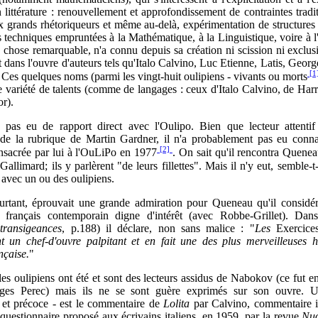
 littérature : renouvellement et approfondissement de contraintes tradit
 grands rhétoriqueurs et même au-delà, expérimentation de structures
s techniques empruntées à la Mathématique, à la Linguistique, voire à l
 chose remarquable, n'a connu depuis sa création ni scission ni exclus
t dans l'ouvre d'auteurs tels qu'Italo Calvino, Luc Etienne, Latis, Georg
[1
. Ces quelques noms (parmi les vingt-huit oulipiens - vivants ou morts
e variété de talents (comme de langages : ceux d'Italo Calvino, de Ha
or).
pas eu de rapport direct avec l'Oulipo. Bien que lecteur attent
de la rubrique de Martin Gardner, il n'a probablement pas eu conna
[2]
nsacrée par lui à l'OuLiPo en 1977
. On sait qu'il rencontra Quenea
Gallimard; ils y parlèrent "de leurs fillettes". Mais il n'y eut, semble-t-
t avec un ou des oulipiens.
rtant, éprouvait une grande admiration pour Queneau qu'il considé
n français contemporain digne d'intérêt (avec Robbe-Grillet). Dan
ntransigeances
, p.188) il déclare, non sans malice : "
Les
Exercices
 un chef-d'ouvre palpitant et en fait une des plus merveilleuses hi
ançaise.
"
les oulipiens ont été et sont des lecteurs assidus de Nabokov (ce fut en 
ges Perec) mais ils ne se sont guère exprimés sur son ouvre. U
- et précoce - est le commentaire de
Lolita
par Calvino, commentaire i
questionnaire proposé aux écrivains italiens, en 1959, par la revue
Nuo