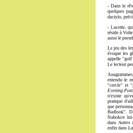
- Dans le rêv
quelques pag
dactylo, préci
- Lucette, q
réside à Vol
aussi le pseu
Le jeu des let
évoque les gl
appelle "golf
Le lecteur peu
Anagrammes,
entendu le 
"cercle" et 
Evening Post
n'existe qu'
pratique d'ai
que personna
Badlook". 
Nabokov lui-
dans
Autres 
enfin dans
La