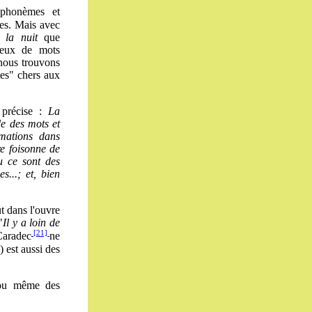
 phonèmes et
es. Mais avec
 la nuit
que
eux de mots
 nous trouvons
tes" chers aux
précise :
La
e des mots et
rmations dans
re foisonne de
ou ce sont des
s...; et, bien
ut dans l'ouvre
"
Il y a loin de
[21]
Caradec
ne
 est aussi des
u même des