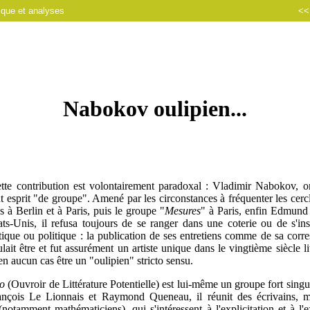
ique et analyses
<
Nabokov oulipien...
ette contribution est volontairement paradoxal : Vladimir Nabokov, on 
ut esprit "de groupe". Amené par les circonstances à fréquenter les cercl
s à Berlin et à Paris, puis le groupe "
Mesures
" à Paris, enfin Edmund
ts-Unis, il refusa toujours de se ranger dans une coterie ou de s'in
tique ou politique : la publication de ses entretiens comme de sa cor
oulait être et fut assurément un artiste unique dans le vingtième siècle li
 en aucun cas être un "oulipien" stricto sensu.
o
(Ouvroir de Littérature Potentielle) est lui-même un groupe fort singu
nçois Le Lionnais et Raymond Queneau, il réunit des écrivains, m
 (notamment mathématiciens), qui s'intéressent à l'explicitation et à l'e