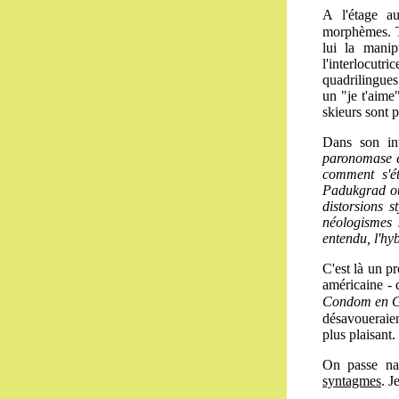
A l'étage a
morphèmes. 
lui la mani
l'interlocut
quadrilingues
un "je t'aime
skieurs sont 
Dans son in
paronomase e
comment s'ét
Padukgrad où 
distorsions s
néologismes s
entendu, l'hy
C'est là un pr
américaine -
Condom en G
désavoueraien
plus plaisant.
On passe na
syntagmes
. J