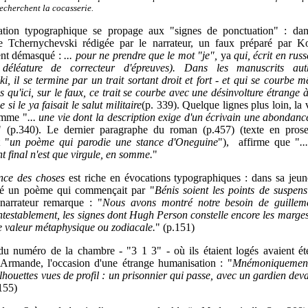
echerchent la cocasserie.
ation typographique se propage aux "signes de ponctuation" : d
e Tchernychevski rédigée par le narrateur, un faux préparé par K
ent démasqué :
... pour ne prendre que le mot "je",
ya
qui, écrit en russ
déléature de correcteur d'épreuves). Dans les manuscrits aut
i, il se termine par un trait sortant droit et fort - et qui se courbe
is qu'ici, sur le faux, ce trait se courbe avec une désinvolture étrange
 si le ya faisait le salut militaire
(p. 339). Quelque lignes plus loin, la
omme "
... une vie dont la description exige d'un écrivain une abondanc
"
(p.340). Le dernier paragraphe du roman (p.457) (texte en prose
 "
un poème qui parodie une stance d'Oneguine
"), affirme que "
.
nt final n'est que virgule, en somme.
"
nce des choses
est riche en évocations typographiques : dans sa jeun
sé un poème qui commençait par "
Bénis soient les points de suspensi
 narrateur remarque : "
Nous avons montré notre besoin de guillemet
ntestablement, les signes dont Hugh Person constelle encore les marge
e valeur métaphysique ou zodiacale.
"
(p.151)
 du numéro de la chambre - "3 1 3" - où ils étaient logés avaient é
à Armande, l'occasion d'une étrange humanisation : "
Mnémoniquement,
silhouettes vues de profil : un prisonnier qui passe, avec un gardien dev
155)