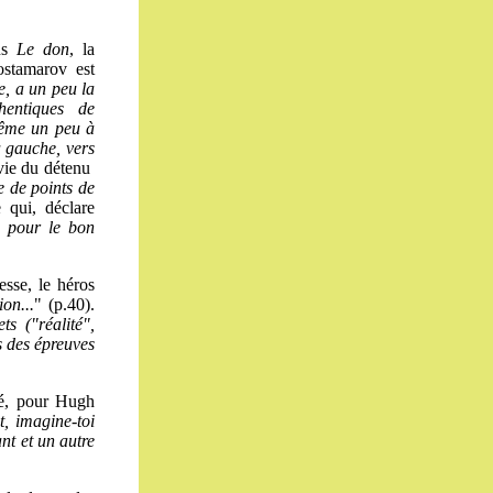
ans
Le don
, la
ostamarov est
e, a un peu la
hentiques de
 même un peu à
 à gauche, vers
 vie du détenu
e de points de
 qui, déclare
.. pour le bon
esse, le héros
on...
" (p.40).
s ("réalité",
s des épreuves
té, pour Hugh
 imagine-toi
ant et un autre