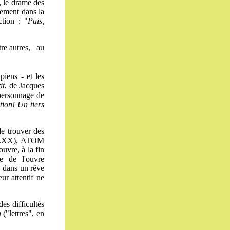
, le drame des
uement dans la
tion : "
Puis,
tre autres, au
piens - et les
it
, de Jacques
 personnage de
tion! Un tiers
de trouver des
 LXX), ATOM
ouvre, à la fin
e de l'ouvre
, dans un rêve
ur attentif ne
des difficultés
n
("lettres", en