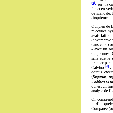
[3]
, sur "la c
il met en ved
de scandale. L
cinquième de
Oulipien de l
relectures s
avais fait l
(novembre-dé
dans cette co
- avec un bri
oulipiennes
. 
sans être le
premier para
[4]
Calvino
,
destins crois
(
Regarde, re
tradition of an
qui est un fr
analyse de l'
On comprendra,
ni d'un quelc
Comparée (ou,