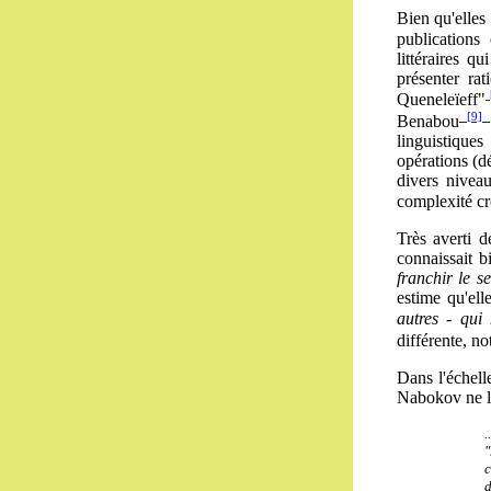
Bien qu'elles
publications 
littéraires 
présenter ra
Queneleïeff"
[9]
Benabou
linguistiques
opérations (dé
divers niveau
complexité cro
Très averti d
connaissait 
franchir le s
estime qu'ell
autres - qui
différente, n
Dans l'échelle
Nabokov ne l'
.
"