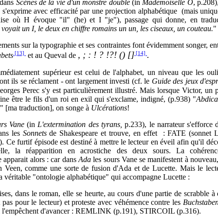
 dans
Scènes de la vie d'un monstre double
(in
Mademoiselle O
, p.208)
s s'exprime avec efficacité par une projection alphabétique (mais uniq
aise où H évoque "il" (he) et I "je"), passage qui donne, en traduc
 voyait un I, le deux en chiffre romains un un, les ciseaux, un couteau.
"
nements sur la typographie et ses contraintes font évidemment songer, en
, ; : ! ? !?! () []
.
[13]
[14]
bets
et au Queval de
édiatement supérieur est celui de l'alphabet, un niveau que les ouli
nt ils se réclament - ont largement investi (cf. le
Guide des jeux d'espr
eorges Perec s'y est particulièrement illustré. Mais lorsque Victor, un
ine être le fils d'un roi en exil qui s'exclame, indigné, (p.938) "
Abdica
" [ma traduction], on songe à
Ulcérations
!
urs Vane
(in
L'extermination des tyrans,
p.233), le narrateur s'efforce 
ans les
Sonnets
de Shakespeare et trouve, en effet :
FATE
(sonnet
Ce furtif épisode est destiné à mettre le lecteur en éveil afin qu'il déc
lle, la réapparition en acrostiche des deux sours. La cohérenc
apparait alors : car dans
Ada
les sours Vane se manifestent à nouveau
 Veen, comme une sorte de fusion d'Ada et de Lucette. Mais le lecte
la véritable "ontologie alphabétique" qui accompagne Lucette :
ses, dans le roman, elle se heurte, au cours d'une partie de scrabble à 
t pas pour le lecteur) et proteste avec véhémence contre les
Buchstabe
i l'empêchent d'avancer : REMLINK (p.191), STIRCOIL (p.316).