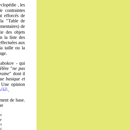
clopédie , les
 contraintes
t efforcés de
 la "Table de
émentaires) de
ie des objets
n la liste des
 effectuées aux
a taille ou la
age.
 Nabokov - qui
éfère "
ne pas
oraine
" dont il
que basique et
 Une opinion
[12]
e
.
ément de base.
ue
et
ne
s
i