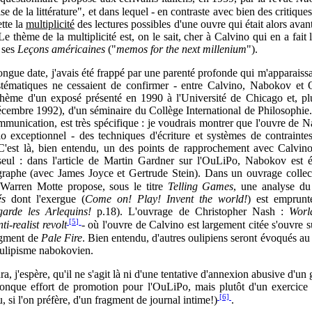
rise de la littérature", et dans lequel - en contraste avec bien des critique
ette la
multiplicité
des lectures possibles d'une ouvre qui était alors avan
e thème de la multiplicité est, on le sait, cher à Calvino qui en a fait
 ses
Leçons américaines
("
memos for the next millenium
").
ongue date, j'avais été frappé par une parenté profonde qui m'apparaissai
ystématiques ne cessaient de confirmer - entre Calvino, Nabokov et 
e thème d'un exposé présenté en 1990 à l'Université de Chicago et, p
cembre 1992), d'un séminaire du Collège International de Philosophie
mmunication, est très spécifique : je voudrais montrer que l'ouvre de N
o exceptionnel - des techniques d'écriture et systèmes de contraint
C'est là, bien entendu, un des points de rapprochement avec Calvin
 seul : dans l'article de Martin Gardner sur l'OuLiPo, Nabokov est 
graphe (avec James Joyce et Gertrude Stein). Dans un ouvrage collect
 Warren Motte propose, sous le titre
Telling Games
, une analyse d
és
dont l'exergue (
Come on! Play! Invent the world!
) est emprun
garde les Arlequins!
p.18). L'ouvrage de Christopher Nash :
Worl
[5]
ti-realist revolt
-
où l'ouvre de Calvino est largement citée
s'ouvre 
agment de
Pale Fire
. Bien entendu, d'autres oulipiens seront évoqués a
oulipisme nabokovien.
 j'espère, qu'il ne s'agit là ni d'une tentative d'annexion abusive d'un
onque effort de promotion pour l'OuLiPo, mais plutôt d'un exercice 
[6]
 si l'on préfère, d'un fragment de journal intime!)
.