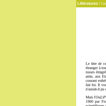
Littératures
/
Crit
Le titre de c
étranger à to
russes émigré
amis, aux Eta
courant esthé
fait foi. Il v
n'aurait-il pu
Mais l'
OuLiP
1960 par Fra
scientifiques