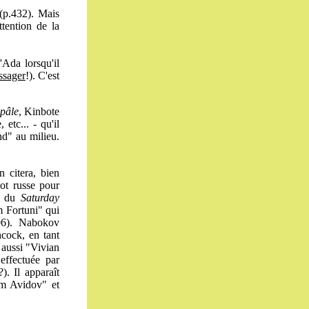
 (p.432). Mais
ttention de la
Ada lorsqu'il
ssager
!). C'est
pâle
, Kinbote
etc... - qu'il
nd" au milieu.
n citera, bien
ot russe pour
ar du
Saturday
 Fortuni" qui
06). Nabokov
hcock, en tant
 aussi "Vivian
effectuée par
. Il apparaît
 Avidov" et