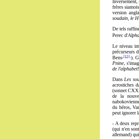
Inversement,
frères siamoi
version angl
soudain, le H
De tels raffi
Perec d'
Alpha
Le niveau imm
précurseurs do
[15]
Bens
). G
Pnine
, s'imag
de l'alphabet!
Dans
Les so
acrostiches d
(sonnet CXX). 
de la nouve
nabokovienne 
du héros, Van
peut ignorer 
- A deux repri
(qui n'en son
allemand) qu