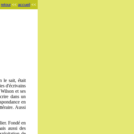
<
retour
<<
accueil
<<
le sait, était
es d'écrivains
 Wilson et ses
scrire dans un
respondance en
ttéraire. Aussi
lier. Fondé en
ais aussi des
xploitation de