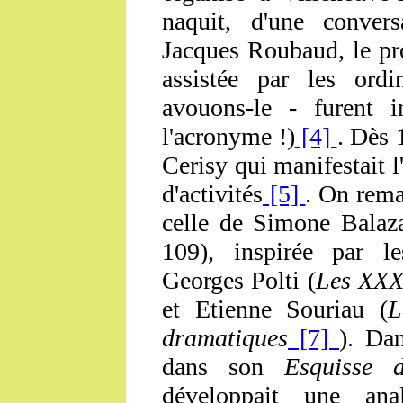
naquit, d'une convers
Jacques Roubaud, le pro
assistée par les ordi
avouons-le - furent i
l'acronyme !)
[4]
. Dès 
Cerisy qui manifestait l
d'activités
[5]
. On rema
celle de Simone Balaz
109), inspirée par l
Georges Polti (
Les XXX
et Etienne Souriau (
L
dramatiques
[7]
). Da
dans son
Esquisse 
développait une ana