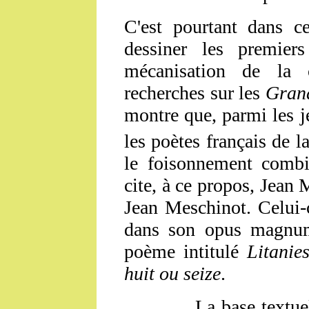
C'est pourtant dans c
dessiner les premie
mécanisation de la c
recherches sur les
Grand
montre que, parmi les j
les poètes français de 
le foisonnement combin
cite, à ce propos, Jean 
Jean Meschinot. Celui-c
dans son opus magn
poème intitulé
Litanie
huit ou seize
.
La base textuelle d