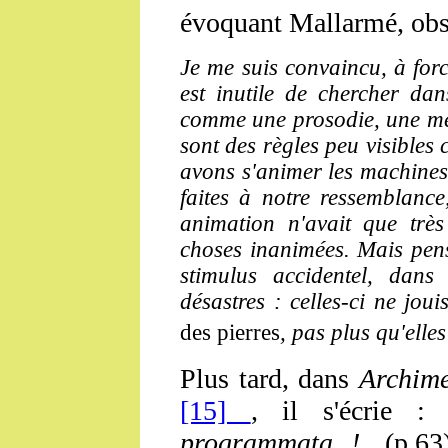
évoquant Mallarmé, obs
Je me suis convaincu, à for
est inutile de chercher dan
comme une prosodie, une mét
sont des règles peu visibles
avons s'animer les machines 
faites à notre ressemblanc
animation n'avait que trè
choses inanimées. Mais pens
stimulus accidentel, dan
désastres : celles-ci ne jou
des pierres
, pas plus qu'elles
Plus tard, dans
Archime
[15]
, il s'écrie 
programmata !
, (p.63