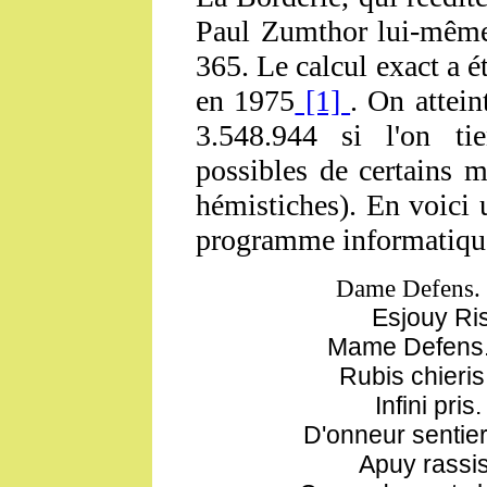
Paul Zumthor lui-même,
365. Le calcul exact a 
en 1975
[1]
. On attein
3.548.944 si l'on ti
possibles de certains 
hémistiches). En voici 
programme informatiqu
Dame Defens. S
Esjouy Ris
Mame Defens. C
Rubis chieris
Infini pri
D'onneur sentier
Apuy rassis