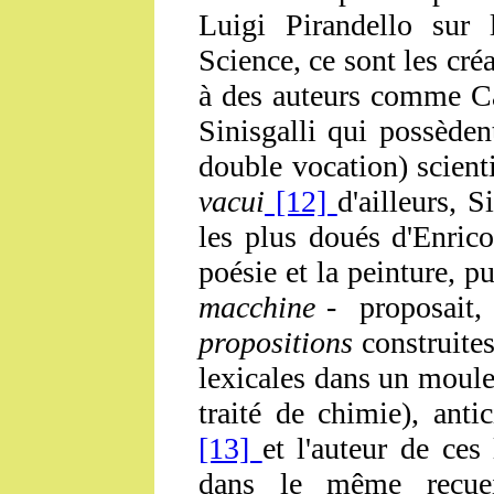
Luigi Pirandello sur l
Science, ce sont les cré
à des auteurs comme C
Sinisgalli qui possède
double vocation) scienti
vacui
[12]
d'ailleurs, S
les plus doués d'Enric
poésie et la peinture, p
macchine
- proposait,
propositions
construite
lexicales dans un moule
traité de chimie), ant
[13]
et l'auteur de ces 
dans le même recueil 