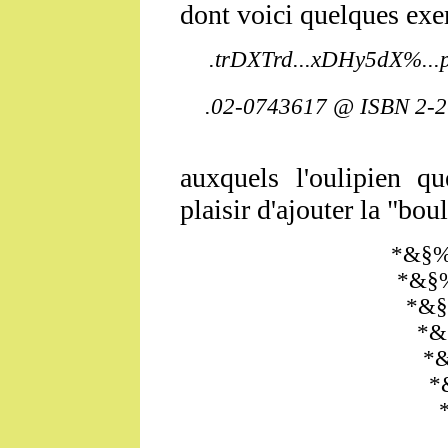
dont voici quelques exe
.trDXTrd...xDHy5dX%..
.02-0743617 @ ISBN 2-
auxquels l'oulipien qu
plaisir d'ajouter la "bou
*&§
*&§
*&
*&
*
*