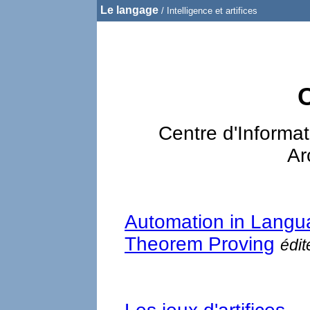
Le langage
/
Intelligence et artifices
C
Centre d'Informa
Ar
Automation in Langu
Theorem Proving
édit